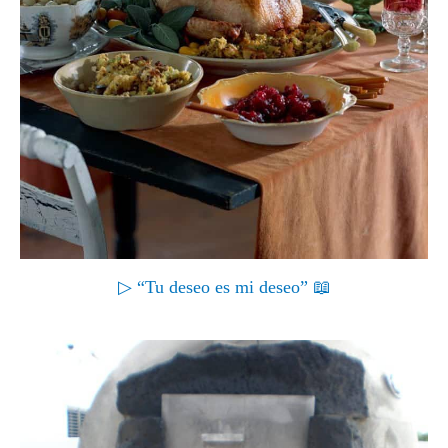
▷ “Tu deseo es mi deseo” 📖