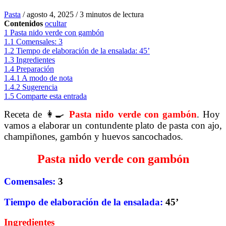
Pasta
/
agosto 4, 2025
/
3 minutos de lectura
Contenidos
ocultar
1
Pasta nido verde con gambón
1.1
Comensales: 3
1.2
Tiempo de elaboración de la ensalada: 45’
1.3
Ingredientes
1.4
Preparación
1.4.1
A modo de nota
1.4.2
Sugerencia
1.5
Comparte esta entrada
Receta de 👩‍🍳
Pasta nido verde con gambón
. Hoy
vamos a elaborar un contundente plato de pasta con ajo,
champiñones, gambón y huevos sancochados.
Pasta nido verde con gambón
Comensales:
3
Tiempo de elaboración de la ensalada:
45
’
Ingredientes