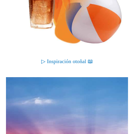
▷ Inspiración otoñal 📖