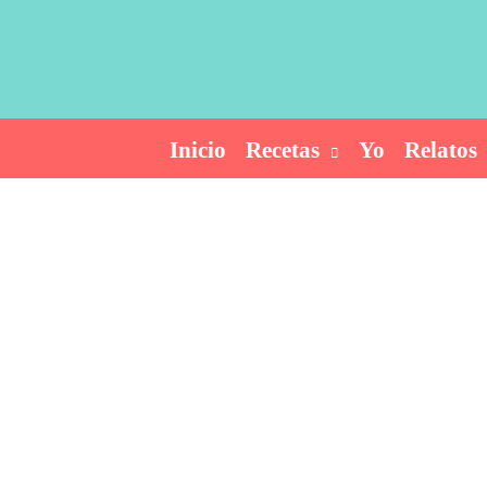
Ir
al
contenido
Inicio
Recetas
Yo
Relatos