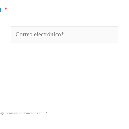
*
d
.
Correo
electrónico*
igatorios están marcados con *