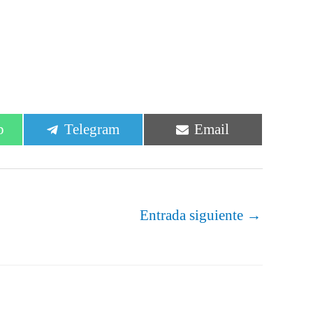
r
Compartir
Compartir
p
Telegram
Email
en
en
Entrada siguiente
→