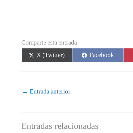
Comparte esta entrada
Compartir
Compartir
X (Twitter)
Facebook
en
en
←
Entrada anterior
Entradas relacionadas