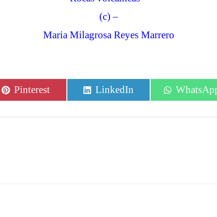
(c) –
Maria Milagrosa Reyes Marrero
Compartir
Compartir
Comparti
Pinterest
LinkedIn
WhatsAp
en
en
en