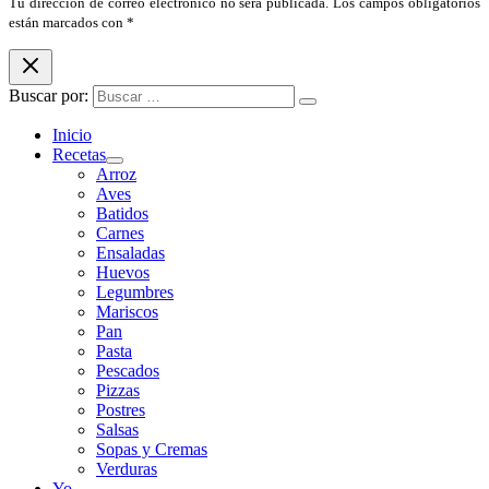
Tu dirección de correo electrónico no será publicada. Los campos obligatorios
están marcados con *
Buscar por:
Inicio
Recetas
Arroz
Aves
Batidos
Carnes
Ensaladas
Huevos
Legumbres
Mariscos
Pan
Pasta
Pescados
Pizzas
Postres
Salsas
Sopas y Cremas
Verduras
Yo