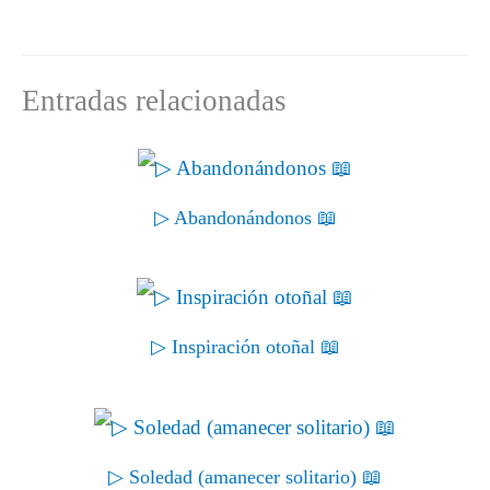
t
o
e
I
p
a
e
k
s
n
p
m
r
t
)
Entradas relacionadas
▷ Abandonándonos 📖
▷ Inspiración otoñal 📖
▷ Soledad (amanecer solitario) 📖