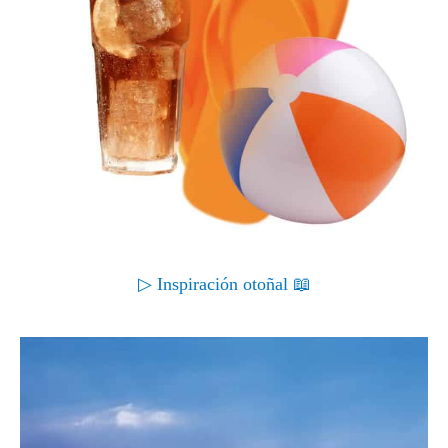
▷ Inspiración otoñal 📖