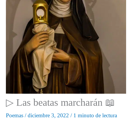
▷ Las beatas marcharán 📖
Poemas
/
diciembre 3, 2022
/
1 minuto de lectura