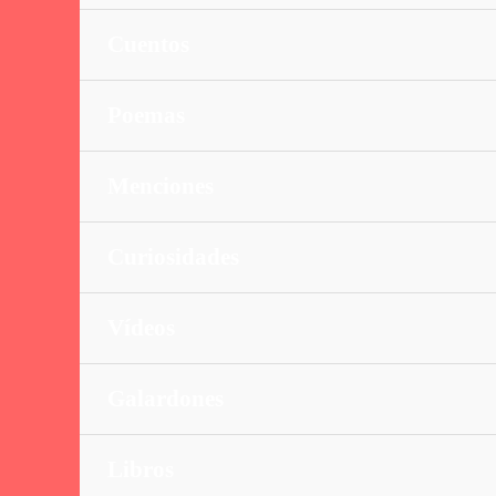
Cuentos
Poemas
Menciones
Curiosidades
Vídeos
Galardones
Libros