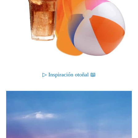
▷ Inspiración otoñal 📖