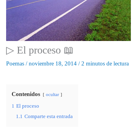
▷ El proceso 📖
Poemas
/
noviembre 18, 2014
/
2 minutos de lectura
Contenidos
ocultar
1
El proceso
1.1
Comparte esta entrada