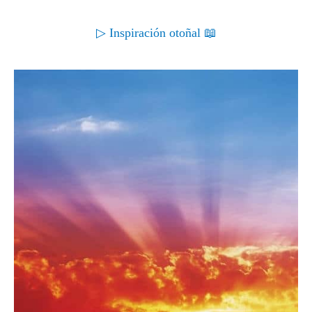
▷ Inspiración otoñal 📖