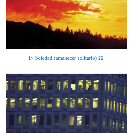
▷ Soledad (amanecer solitario) 📖