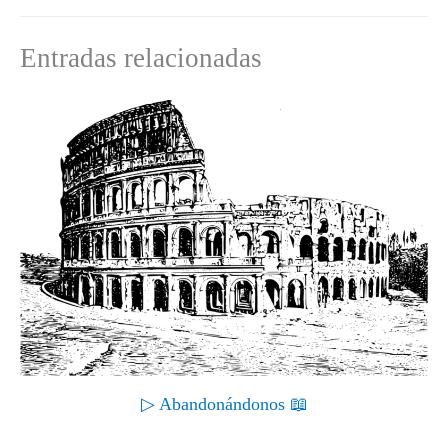
r
t
)
Entradas relacionadas
▷ Abandonándonos 📖