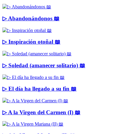
▷ Abandonándonos 📖
▷ Inspiración otoñal 📖
▷ Soledad (amanecer solitario) 📖
▷ El día ha llegado a su fin 📖
▷ A la Virgen del Carmen (I) 📖