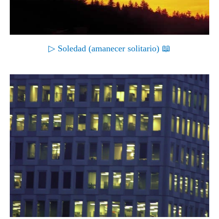
▷ Soledad (amanecer solitario) 📖