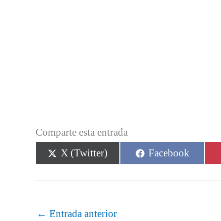
Comparte esta entrada
Compartir
Compartir
X (Twitter)
Facebook
en
en
←
Entrada anterior