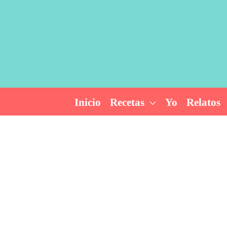
Ir
al
contenido
Inicio
Recetas
Yo
Relatos