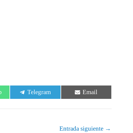
r
Compartir
Compartir
p
Telegram
Email
en
en
Entrada siguiente
→