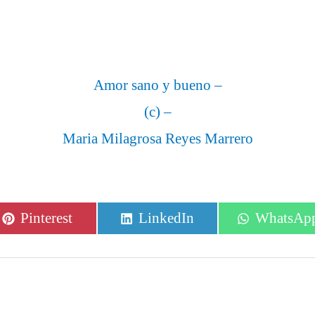
Amor sano y bueno –
(c) –
Maria Milagrosa Reyes Marrero
Compartir
Compartir
Comparti
Pinterest
LinkedIn
WhatsAp
en
en
en