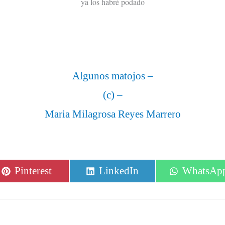
ya los habré podado
Algunos matojos –
(c) –
Maria Milagrosa Reyes Marrero
Compartir
Compartir
Comparti
Pinterest
LinkedIn
WhatsAp
en
en
en