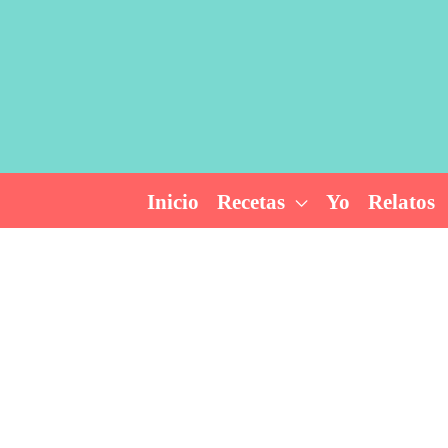
Ir
al
contenido
Inicio
Recetas
Yo
Relatos