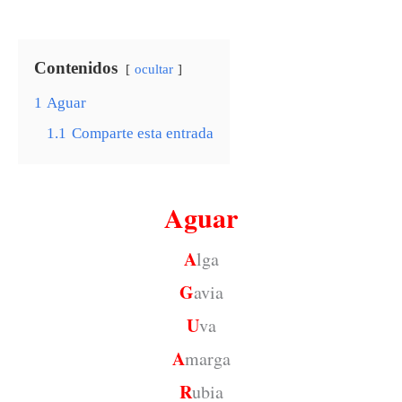
Contenidos
ocultar
1
Aguar
1.1
Comparte esta entrada
Aguar
A
lga
G
avia
U
va
A
marga
R
ubia