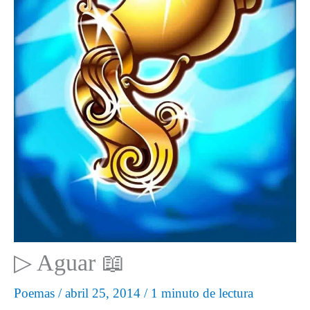
▷ Aguar 📖
Poemas
/
abril 25, 2014
/
1 minuto de lectura