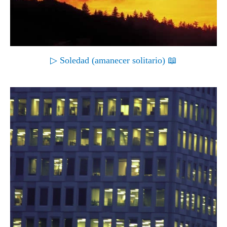
▷ Soledad (amanecer solitario) 📖