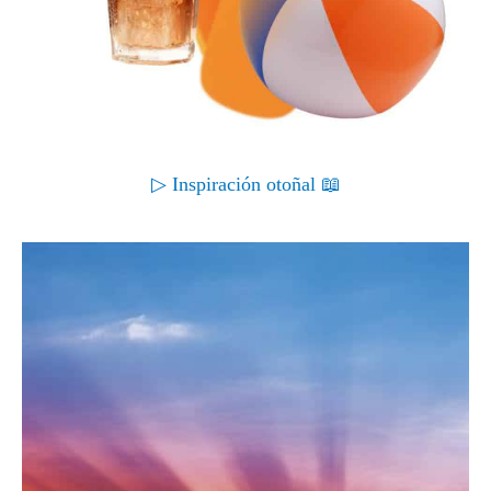
▷ Inspiración otoñal 📖