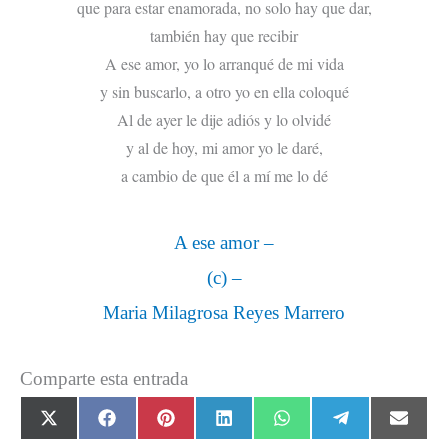
que para estar enamorada, no solo hay que dar,
también hay que recibir
A ese amor, yo lo arranqué de mi vida
y sin buscarlo, a otro yo en ella coloqué
Al de ayer le dije adiós y lo olvidé
y al de hoy, mi amor yo le daré,
a cambio de que él a mí me lo dé
A ese amor –
(c) –
Maria Milagrosa Reyes Marrero
Comparte esta entrada
Compartir
Compartir
Compartir
Compartir
Compartir
Compartir
Comp
X
F
P
L
W
T
E
en
en
en
en
en
en
en
(
a
i
i
h
e
m