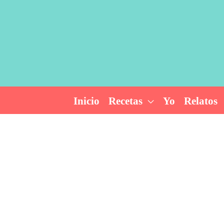
Ir
al
contenido
Inicio
Recetas
Yo
Relatos