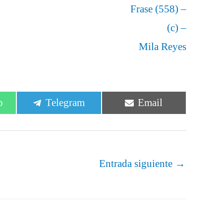
Frase (558) –
(c) –
Mila Reyes
r
Compartir
Compartir
p
Telegram
Email
en
en
Entrada siguiente
→