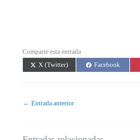
Comparte esta entrada
Compartir
Compartir
X (Twitter)
Facebook
en
en
←
Entrada anterior
Entradas relacionadas