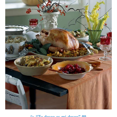
▷ “Tu deseo es mi deseo” 📖