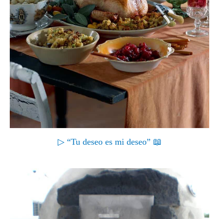
▷ “Tu deseo es mi deseo” 📖