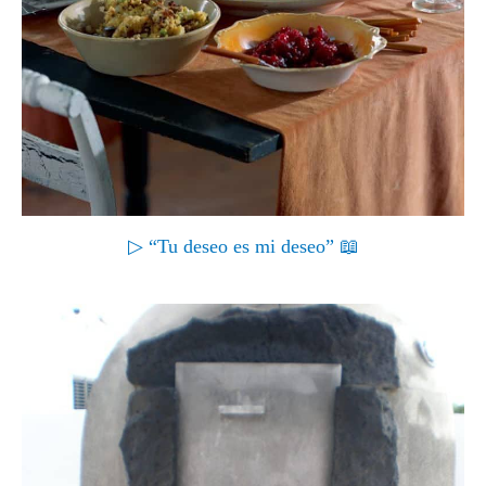
▷ “Tu deseo es mi deseo” 📖