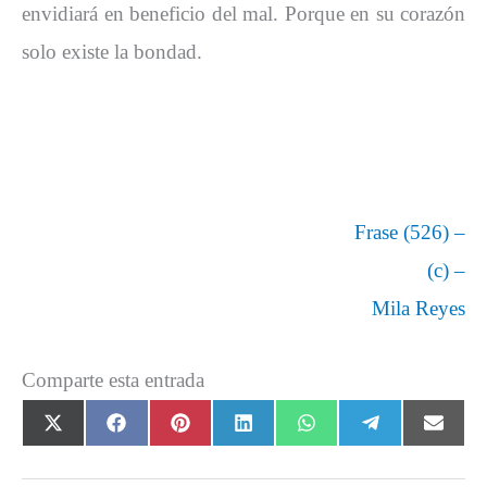
envidiará en beneficio del mal. Porque en su corazón
solo existe la bondad.
Frase (526) –
(c) –
Mila Reyes
Comparte esta entrada
Compartir
Compartir
Compartir
Compartir
Compartir
Compartir
Comp
X
F
P
L
W
T
E
en
en
en
en
en
en
en
(
a
i
i
h
e
m
T
c
n
n
a
l
a