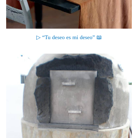
▷ “Tu deseo es mi deseo” 📖