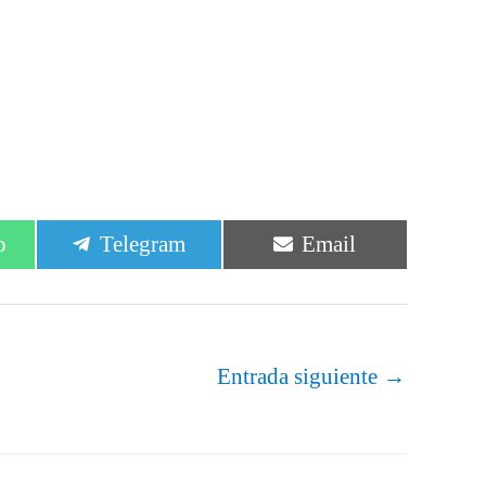
r
Compartir
Compartir
p
Telegram
Email
en
en
Entrada siguiente
→