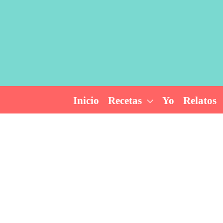
Ir
al
contenido
Inicio
Recetas
Yo
Relatos