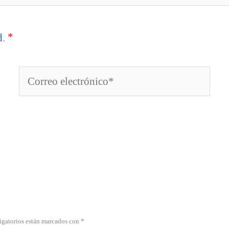
*
d
.
Correo
electrónico*
igatorios están marcados con *