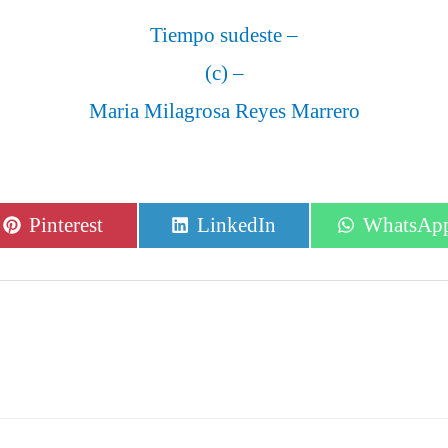
Tiempo sudeste
–
(c)
–
Maria Milagrosa Reyes Marrero
Compartir
Compartir
Comparti
Pinterest
LinkedIn
WhatsAp
en
en
en