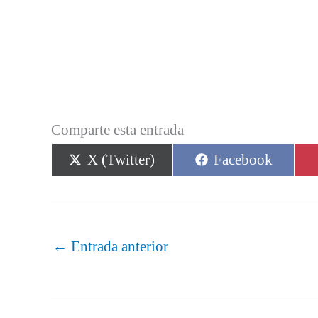
Comparte esta entrada
Compartir
Compartir
X (Twitter)
Facebook
en
en
←
Entrada anterior