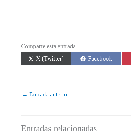
Comparte esta entrada
Compartir
Compartir
X (Twitter)
Facebook
en
en
←
Entrada anterior
Entradas relacionadas