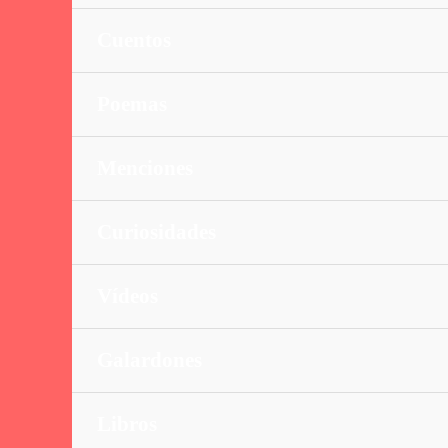
Cuentos
Poemas
Menciones
Curiosidades
Vídeos
Galardones
Libros