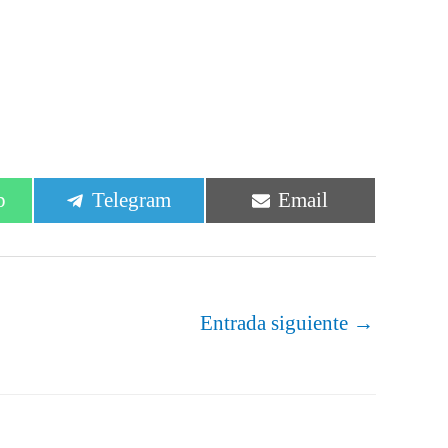
r
Compartir
Compartir
p
Telegram
Email
en
en
Entrada siguiente
→