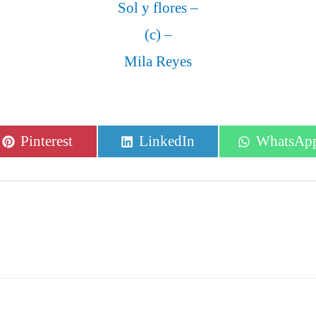
Sol y flores –
(c) –
Mila Reyes
Compartir
Compartir
Comparti
Pinterest
LinkedIn
WhatsAp
en
en
en