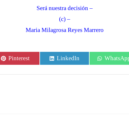
Será nuestra decisión –
(c) –
Maria Milagrosa Reyes Marrero
Compartir
Compartir
Comparti
Pinterest
LinkedIn
WhatsAp
en
en
en