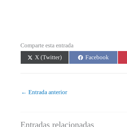
Comparte esta entrada
Compartir
Compartir
X (Twitter)
Facebook
en
en
←
Entrada anterior
Entradas relacionadas