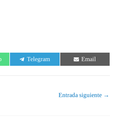
r
Compartir
Compartir
p
Telegram
Email
en
en
Entrada siguiente
→