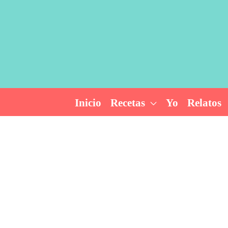
Ir
al
contenido
Inicio
Recetas
Yo
Relatos