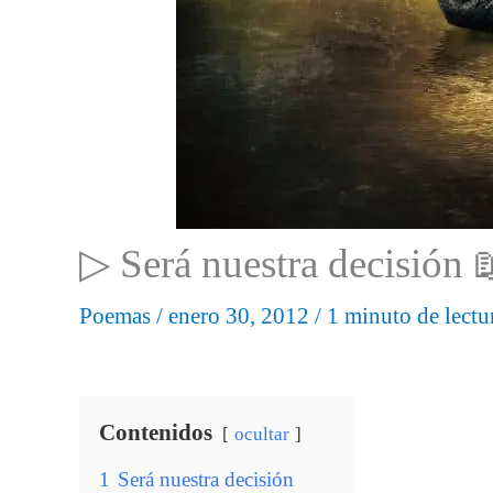
▷ Será nuestra decisión 
Poemas
/
enero 30, 2012
/
1 minuto de lectu
Contenidos
ocultar
1
Será nuestra decisión