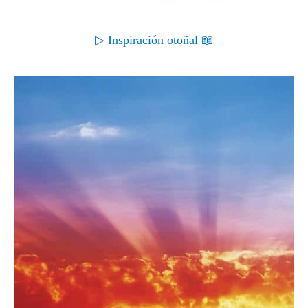
▷ Inspiración otoñal 📖