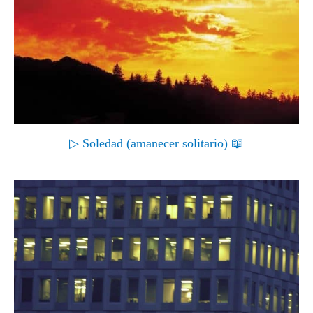
▷ Soledad (amanecer solitario) 📖