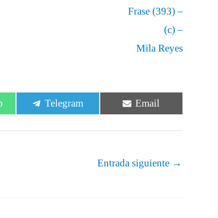
Frase (393) –
(c) –
Mila Reyes
r
Compartir
Compartir
p
Telegram
Email
en
en
Entrada siguiente
→