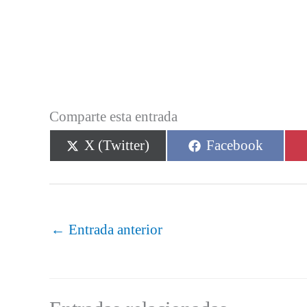
Comparte esta entrada
Compartir
Compartir
X (Twitter)
Facebook
en
en
←
Entrada anterior