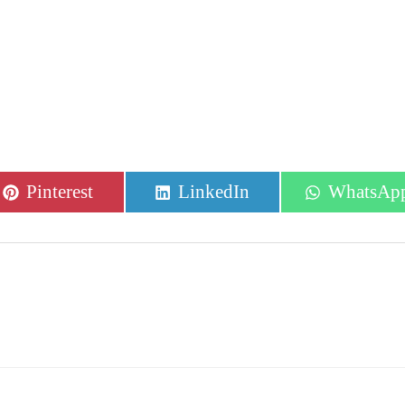
Compartir
Compartir
Comparti
Pinterest
LinkedIn
WhatsAp
en
en
en