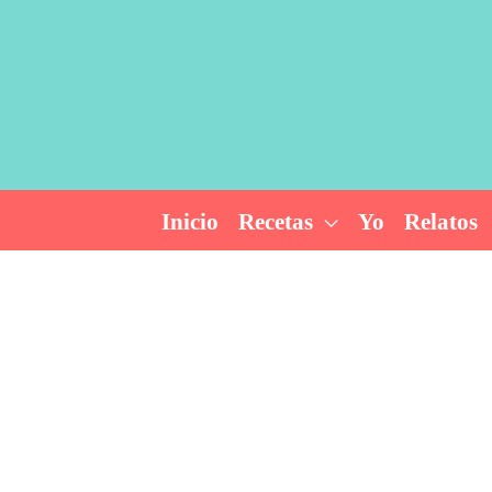
Ir
al
contenido
Inicio
Recetas
Yo
Relatos