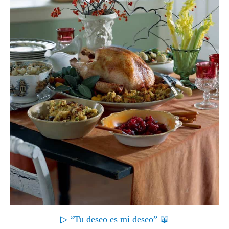
▷ “Tu deseo es mi deseo” 📖